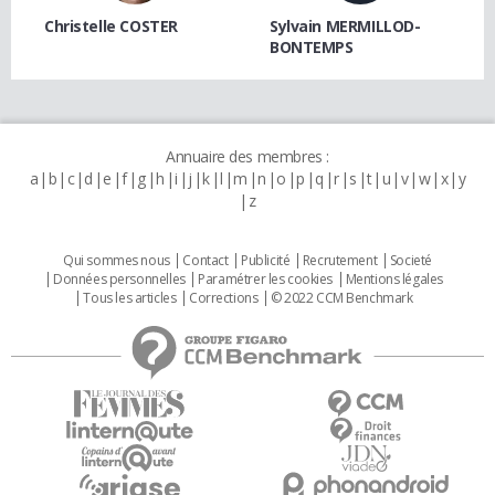
Christelle COSTER
Sylvain MERMILLOD-
BONTEMPS
Annuaire des membres :
a
b
c
d
e
f
g
h
i
j
k
l
m
n
o
p
q
r
s
t
u
v
w
x
y
z
Qui sommes nous
Contact
Publicité
Recrutement
Societé
Données personnelles
Paramétrer les cookies
Mentions légales
Tous les articles
Corrections
© 2022 CCM Benchmark