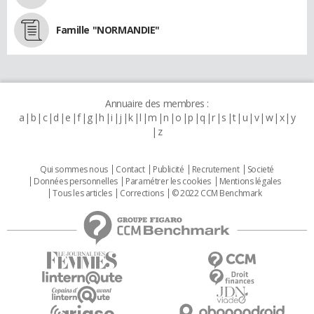
Famille "NORMANDIE"
Annuaire des membres :
a
b
c
d
e
f
g
h
i
j
k
l
m
n
o
p
q
r
s
t
u
v
w
x
y
z
Qui sommes nous
Contact
Publicité
Recrutement
Societé
Données personnelles
Paramétrer les cookies
Mentions légales
Tous les articles
Corrections
© 2022 CCM Benchmark