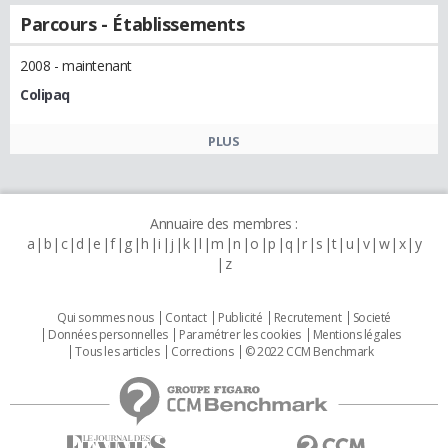
Parcours - Établissements
2008 - maintenant
Colipaq
PLUS
Annuaire des membres :
a
b
c
d
e
f
g
h
i
j
k
l
m
n
o
p
q
r
s
t
u
v
w
x
y
z
Qui sommes nous
Contact
Publicité
Recrutement
Societé
Données personnelles
Paramétrer les cookies
Mentions légales
Tous les articles
Corrections
© 2022 CCM Benchmark