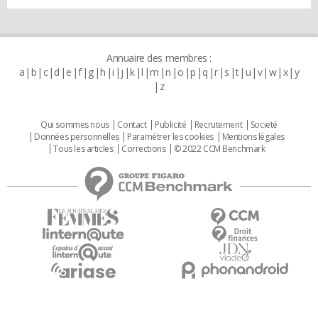
Annuaire des membres :
a
b
c
d
e
f
g
h
i
j
k
l
m
n
o
p
q
r
s
t
u
v
w
x
y
z
Qui sommes nous
Contact
Publicité
Recrutement
Societé
Données personnelles
Paramétrer les cookies
Mentions légales
Tous les articles
Corrections
© 2022 CCM Benchmark