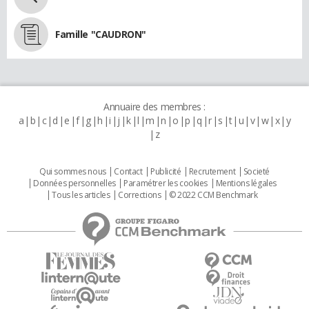
Famille "CAUDRON"
Annuaire des membres :
a
b
c
d
e
f
g
h
i
j
k
l
m
n
o
p
q
r
s
t
u
v
w
x
y
z
Qui sommes nous
Contact
Publicité
Recrutement
Societé
Données personnelles
Paramétrer les cookies
Mentions légales
Tous les articles
Corrections
© 2022 CCM Benchmark