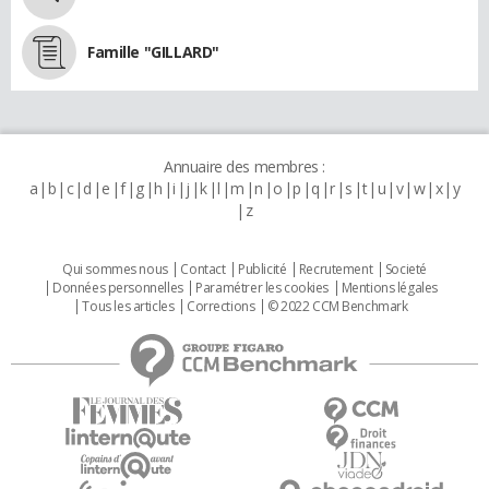
Famille "GILLARD"
Annuaire des membres :
a
b
c
d
e
f
g
h
i
j
k
l
m
n
o
p
q
r
s
t
u
v
w
x
y
z
Qui sommes nous
Contact
Publicité
Recrutement
Societé
Données personnelles
Paramétrer les cookies
Mentions légales
Tous les articles
Corrections
© 2022 CCM Benchmark