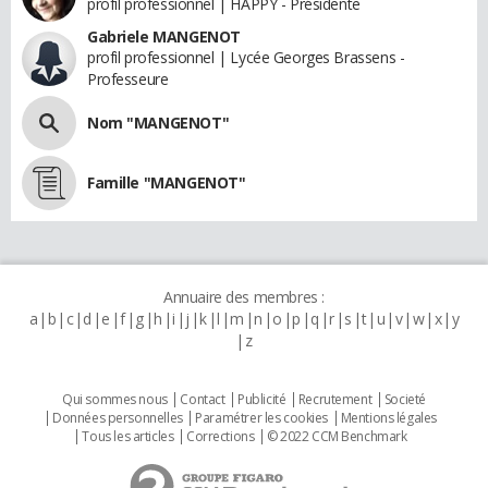
profil professionnel | HAPPY - Présidente
Gabriele MANGENOT
profil professionnel | Lycée Georges Brassens -
Professeure
Nom "MANGENOT"
Famille "MANGENOT"
Annuaire des membres :
a
b
c
d
e
f
g
h
i
j
k
l
m
n
o
p
q
r
s
t
u
v
w
x
y
z
Qui sommes nous
Contact
Publicité
Recrutement
Societé
Données personnelles
Paramétrer les cookies
Mentions légales
Tous les articles
Corrections
© 2022 CCM Benchmark