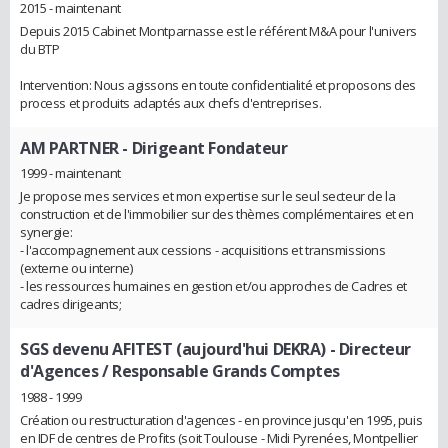
2015 - maintenant
Depuis 2015 Cabinet Montparnasse est le référent M&A pour l'univers
du BTP
Intervention: Nous agissons en toute confidentialité et proposons des
process et produits adaptés aux chefs d'entreprises.
AM PARTNER
- Dirigeant Fondateur
1999 - maintenant
Je propose mes services et mon expertise sur le seul secteur de la
construction et de l'immobilier sur des thèmes complémentaires et en
synergie:
- l'accompagnement aux cessions - acquisitions et transmissions
(externe ou interne)
- les ressources humaines en gestion et/ou approches de Cadres et
cadres dirigeants;
SGS devenu AFITEST (aujourd'hui DEKRA)
- Directeur
d'Agences / Responsable Grands Comptes
1988 - 1999
Création ou restructuration d'agences - en province jusqu'en 1995, puis
en IDF de centres de Profits (soit Toulouse - Midi Pyrenées, Montpellier