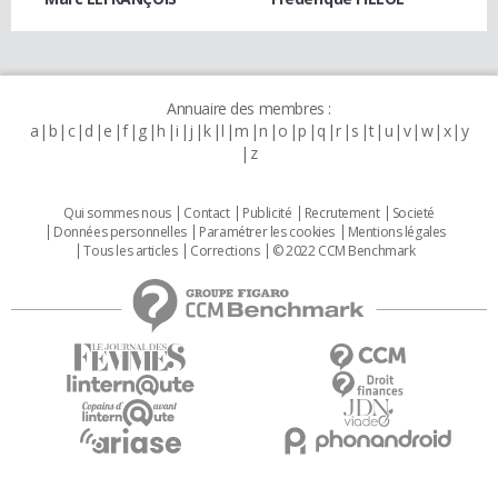
Annuaire des membres :
a
b
c
d
e
f
g
h
i
j
k
l
m
n
o
p
q
r
s
t
u
v
w
x
y
z
Qui sommes nous
Contact
Publicité
Recrutement
Societé
Données personnelles
Paramétrer les cookies
Mentions légales
Tous les articles
Corrections
© 2022 CCM Benchmark