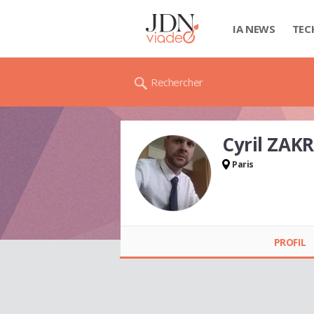
IA NEWS
TEC
Rechercher
Cyril ZAK
Paris
Cyril ZAKRZEWSKI
PROFIL