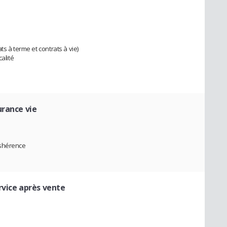
s à terme et contrats à vie)
alité
urance vie
éshérence
rvice après vente