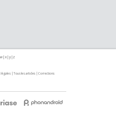
w
x
y
z
 légales
Tous les articles
Corrections