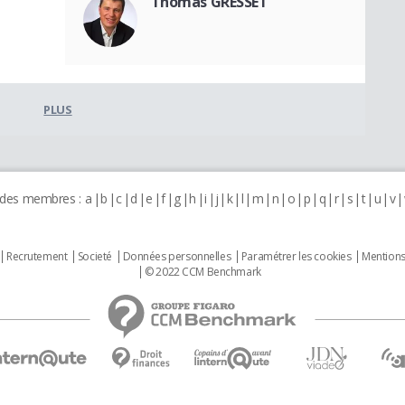
Thomas GRESSET
PLUS
 des membres :
a
b
c
d
e
f
g
h
i
j
k
l
m
n
o
p
q
r
s
t
u
v
Recrutement
Societé
Données personnelles
Paramétrer les cookies
Mentions
© 2022 CCM Benchmark