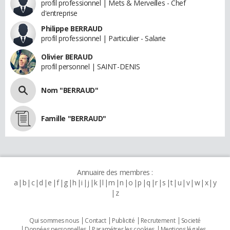
profil professionnel | Mets & Merveilles - Chef
d'entreprise
Philippe BERRAUD
profil professionnel | Particulier - Salarie
Olivier BERAUD
profil personnel | SAINT-DENIS
Nom "BERRAUD"
Famille "BERRAUD"
Annuaire des membres :
a
b
c
d
e
f
g
h
i
j
k
l
m
n
o
p
q
r
s
t
u
v
w
x
y
z
Qui sommes nous
Contact
Publicité
Recrutement
Societé
Données personnelles
Paramétrer les cookies
Mentions légales