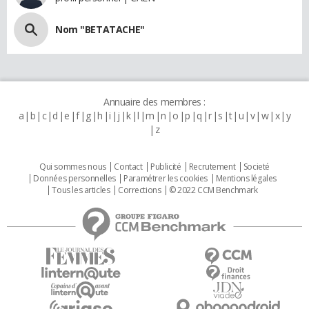
Nom "BETATACHE"
Annuaire des membres :
a
b
c
d
e
f
g
h
i
j
k
l
m
n
o
p
q
r
s
t
u
v
w
x
y
z
Qui sommes nous
Contact
Publicité
Recrutement
Societé
Données personnelles
Paramétrer les cookies
Mentions légales
Tous les articles
Corrections
© 2022 CCM Benchmark