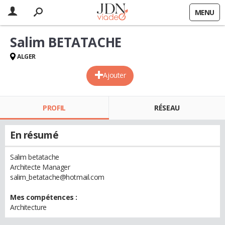
MENU
Salim BETATACHE
ALGER
Ajouter
PROFIL
RÉSEAU
En résumé
Salim betatache
Architecte Manager
salim_betatache@hotmail.com
Mes compétences :
Architecture