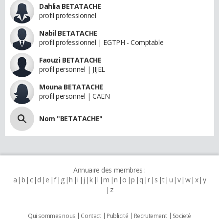
Dahlia BETATACHE
profil professionnel
Nabil BETATACHE
profil professionnel | EGTPH - Comptable
Faouzi BETATACHE
profil personnel | JIJEL
Mouna BETATACHE
profil personnel | CAEN
Nom "BETATACHE"
Annuaire des membres :
a
b
c
d
e
f
g
h
i
j
k
l
m
n
o
p
q
r
s
t
u
v
w
x
y
z
Qui sommes nous
Contact
Publicité
Recrutement
Societé