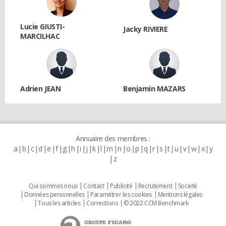
Lucie GIUSTI-
Jacky RIVIERE
MARCILHAC
Adrien JEAN
Benjamin MAZARS
Annuaire des membres :
a
b
c
d
e
f
g
h
i
j
k
l
m
n
o
p
q
r
s
t
u
v
w
x
y
z
Qui sommes nous
Contact
Publicité
Recrutement
Societé
Données personnelles
Paramétrer les cookies
Mentions légales
Tous les articles
Corrections
© 2022 CCM Benchmark