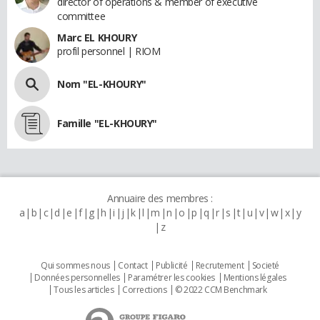
director of operations & member of executive
committee
Marc EL KHOURY
profil personnel | RIOM
Nom "EL-KHOURY"
Famille "EL-KHOURY"
Annuaire des membres :
a
b
c
d
e
f
g
h
i
j
k
l
m
n
o
p
q
r
s
t
u
v
w
x
y
z
Qui sommes nous
Contact
Publicité
Recrutement
Societé
Données personnelles
Paramétrer les cookies
Mentions légales
Tous les articles
Corrections
© 2022 CCM Benchmark