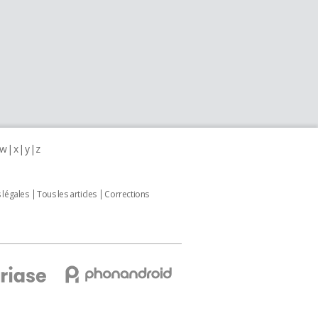
w
x
y
z
 légales
Tous les articles
Corrections