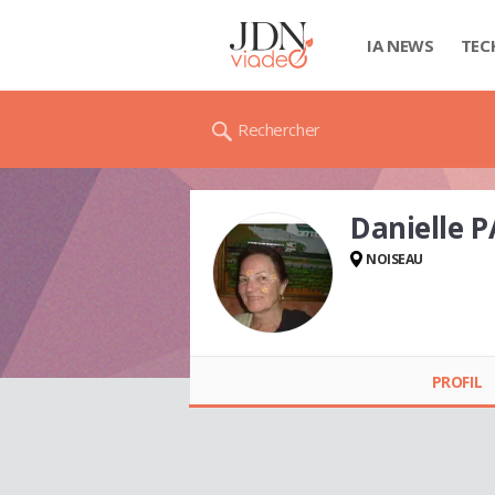
IA NEWS
TEC
Rechercher
Danielle
NOISEAU
Danielle PABLO-
BOUQUET
PROFIL