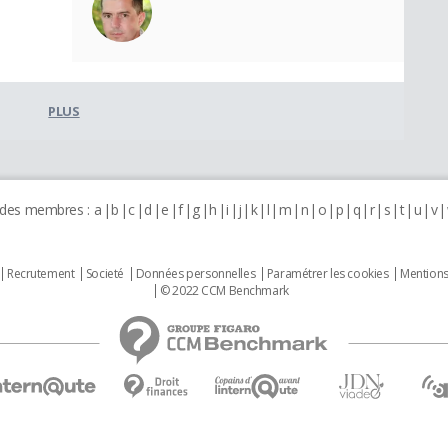
PLUS
 des membres :
a
b
c
d
e
f
g
h
i
j
k
l
m
n
o
p
q
r
s
t
u
v
Recrutement
Societé
Données personnelles
Paramétrer les cookies
Mentions
© 2022 CCM Benchmark