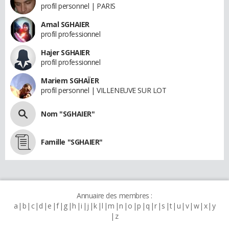
profil personnel | PARIS
Amal SGHAIER
profil professionnel
Hajer SGHAIER
profil professionnel
Mariem SGHAÏER
profil personnel | VILLENEUVE SUR LOT
Nom "SGHAIER"
Famille "SGHAIER"
Annuaire des membres :
a
b
c
d
e
f
g
h
i
j
k
l
m
n
o
p
q
r
s
t
u
v
w
x
y
z