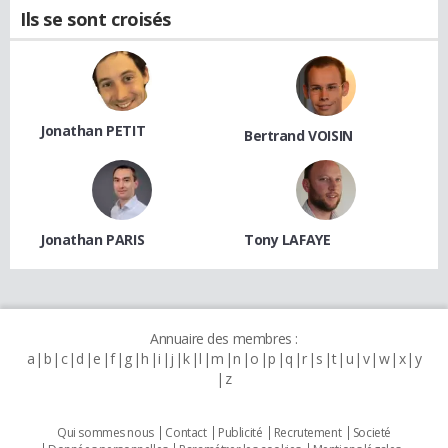
Ils se sont croisés
Jonathan PETIT
Bertrand VOISIN
Jonathan PARIS
Tony LAFAYE
Annuaire des membres :
a
b
c
d
e
f
g
h
i
j
k
l
m
n
o
p
q
r
s
t
u
v
w
x
y
z
Qui sommes nous
Contact
Publicité
Recrutement
Societé