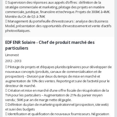
 Supervision des réponses aux appels d’offres : définition de la
stratégie commerciale et marketing, pilotage des projets en matière
commerciale, juridique, financière et technique. Projets de 300k€ à 4M€.
Montée du CA de 0,5 à 7M€
 Management du portefeuille d’investisseurs : analyse des Business
Model, présentation des opportunités d’investissement et vente d’actifs
photovoltaïques.
EDF ENR Solaire
- Chef de produit marché des
particuliers
Limonest
2012 - 2013
 Pilotage de projets et d’équipes pluridisciplinaires pour développer de
nouveaux concepts (produits, canaux de commercialisation et de
prospection) – Division par deux du temps de mise en marché et
augmentation de 10% des ventes. Reporting et suivi de l’activité pour le
directeur de marché.
 Création et mise en marché d’une offre fiscale de récupération de la
TVA pour les particuliers – Augmentation de 21% du panier moyen
vendu ; 5M€ par an de marge nette dégagée.
 Définition du plan de marketing opérationnel (prospection, site web)
et suivi des budgets
 Identification et qualification de nouveaux fournisseurs. Négociation