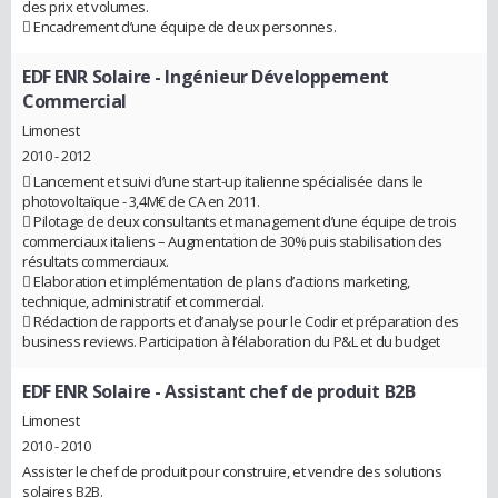
des prix et volumes.
 Encadrement d’une équipe de deux personnes.
EDF ENR Solaire
- Ingénieur Développement
Commercial
Limonest
2010 - 2012
 Lancement et suivi d’une start-up italienne spécialisée dans le
photovoltaïque - 3,4M€ de CA en 2011.
 Pilotage de deux consultants et management d’une équipe de trois
commerciaux italiens – Augmentation de 30% puis stabilisation des
résultats commerciaux.
 Elaboration et implémentation de plans d’actions marketing,
technique, administratif et commercial.
 Rédaction de rapports et d’analyse pour le Codir et préparation des
business reviews. Participation à l’élaboration du P&L et du budget
EDF ENR Solaire
- Assistant chef de produit B2B
Limonest
2010 - 2010
Assister le chef de produit pour construire, et vendre des solutions
solaires B2B.