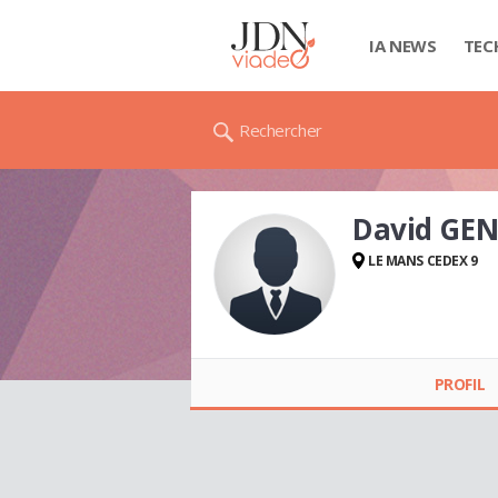
IA NEWS
TEC
Rechercher
David GE
LE MANS CEDEX 9
David GENEAU
PROFIL