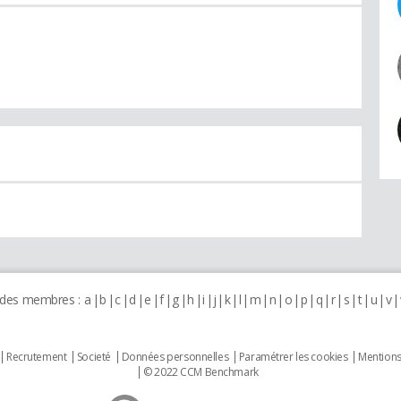
 des membres :
a
b
c
d
e
f
g
h
i
j
k
l
m
n
o
p
q
r
s
t
u
v
Recrutement
Societé
Données personnelles
Paramétrer les cookies
Mentions
© 2022 CCM Benchmark