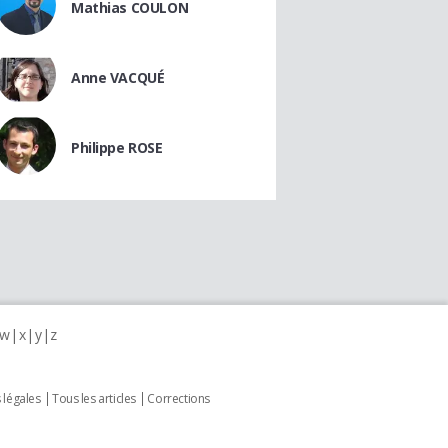
Mathias COULON
Anne VACQUÉ
Philippe ROSE
w
x
y
z
 légales
Tous les articles
Corrections