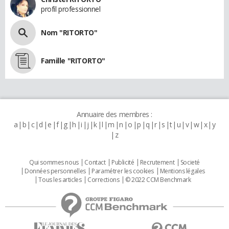
profil professionnel
Nom "RITORTO"
Famille "RITORTO"
Annuaire des membres :
a
b
c
d
e
f
g
h
i
j
k
l
m
n
o
p
q
r
s
t
u
v
w
x
y
z
Qui sommes nous
Contact
Publicité
Recrutement
Societé
Données personnelles
Paramétrer les cookies
Mentions légales
Tous les articles
Corrections
© 2022 CCM Benchmark