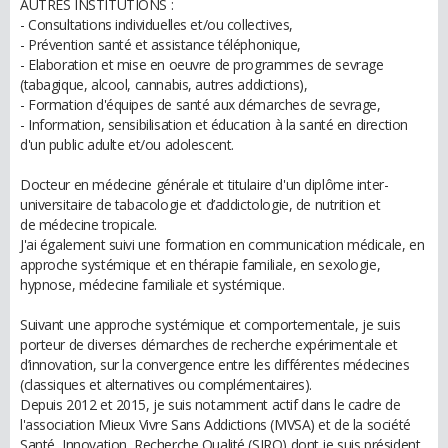
AUTRES INSTITUTIONS :
- Consultations individuelles et/ou collectives,
- Prévention santé et assistance téléphonique,
- Elaboration et mise en oeuvre de programmes de sevrage
(tabagique, alcool, cannabis, autres addictions),
- Formation d'équipes de santé aux démarches de sevrage,
- Information, sensibilisation et éducation à la santé en direction
d'un public adulte et/ou adolescent.
Docteur en médecine générale et titulaire d'un diplôme inter-
universitaire de tabacologie et d’addictologie, de nutrition et
de médecine tropicale.
J'ai également suivi une formation en communication médicale, en
approche systémique et en thérapie familiale, en sexologie,
hypnose, médecine familiale et systémique.
Suivant une approche systémique et comportementale, je suis
porteur de diverses démarches de recherche expérimentale et
d’innovation, sur la convergence entre les différentes médecines
(classiques et alternatives ou complémentaires).
Depuis 2012 et 2015, je suis notamment actif dans le cadre de
l'association Mieux Vivre Sans Addictions (MVSA) et de la société
Santé, Innovation, Recherche Qualité (SIRQ) dont je suis président