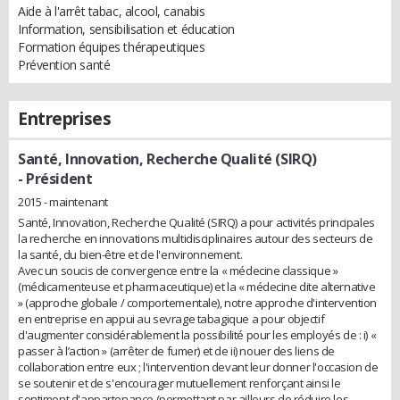
Aide à l'arrêt tabac, alcool, canabis
Information, sensibilisation et éducation
Formation équipes thérapeutiques
Prévention santé
Entreprises
Santé, Innovation, Recherche Qualité (SIRQ)
- Président
2015 - maintenant
Santé, Innovation, Recherche Qualité (SIRQ) a pour activités principales
la recherche en innovations multidisciplinaires autour des secteurs de
la santé, du bien-être et de l'environnement.
Avec un soucis de convergence entre la « médecine classique »
(médicamenteuse et pharmaceutique) et la « médecine dite alternative
» (approche globale / comportementale), notre approche d'intervention
en entreprise en appui au sevrage tabagique a pour objectif
d'augmenter considérablement la possibilité pour les employés de : i) «
passer à l’action » (arrêter de fumer) et de ii) nouer des liens de
collaboration entre eux ; l'intervention devant leur donner l'occasion de
se soutenir et de s'encourager mutuellement renforçant ainsi le
sentiment d'appartenance (permettant par ailleurs de réduire les