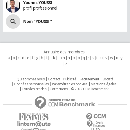
Younes YOUSSI
profil professionnel
Nom "YOUSSI "
Annuaire des membres :
a
b
c
d
e
f
g
h
i
j
k
l
m
n
o
p
q
r
s
t
u
v
w
x
y
z
Qui sommes nous
Contact
Publicité
Recrutement
Societé
Données personnelles
Paramétrer les cookies
Mentions légales
Tous les articles
Corrections
© 2022 CCM Benchmark