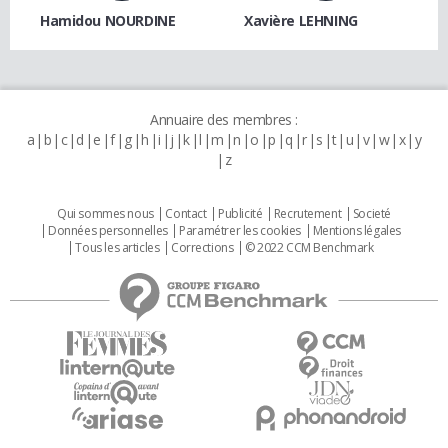
Hamidou NOURDINE
Xavière LEHNING
Annuaire des membres :
a
b
c
d
e
f
g
h
i
j
k
l
m
n
o
p
q
r
s
t
u
v
w
x
y
z
Qui sommes nous
Contact
Publicité
Recrutement
Societé
Données personnelles
Paramétrer les cookies
Mentions légales
Tous les articles
Corrections
© 2022 CCM Benchmark