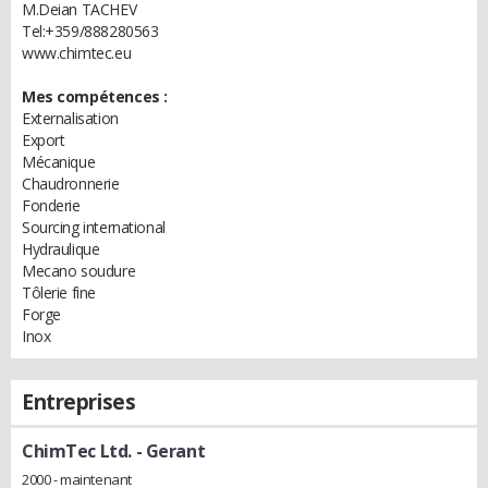
M.Deian TACHEV
Tel:+359/888280563
www.chimtec.eu
Mes compétences :
Externalisation
Export
Mécanique
Chaudronnerie
Fonderie
Sourcing international
Hydraulique
Mecano soudure
Tôlerie fine
Forge
Inox
Entreprises
ChimTec Ltd.
- Gerant
2000 - maintenant