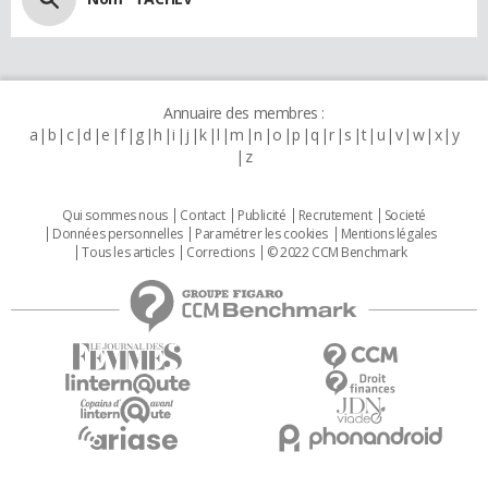
Annuaire des membres :
a
b
c
d
e
f
g
h
i
j
k
l
m
n
o
p
q
r
s
t
u
v
w
x
y
z
Qui sommes nous
Contact
Publicité
Recrutement
Societé
Données personnelles
Paramétrer les cookies
Mentions légales
Tous les articles
Corrections
© 2022 CCM Benchmark