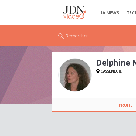
IA NEWS
TEC
Rechercher
Delphine
CASSENEUIL
Delphine NETTO
PROFIL