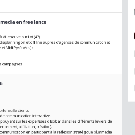
 media en free lance
 Villeneuve sur Lot (47)
diaplanning on et off line auprès d’agences de communication et
et Midi Pyrénées) :
des campagnes
eb
tefeuille clients.
ie de communication interactive.
s'appuyant sur les expertises d'Isobar dans les différents leviers de
ncement, affiliation, création).
 communication en participant à la réflexion stratégique plurimedia