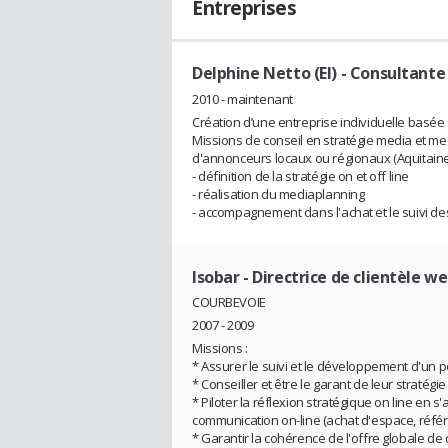
Entreprises
Delphine Netto (EI)
- Consultante
2010 - maintenant
Création d’une entreprise individuelle basée à
Missions de conseil en stratégie media et me
d'annonceurs locaux ou régionaux (Aquitaine 
- définition de la stratégie on et off line
- réalisation du mediaplanning
- accompagnement dans l'achat et le suivi 
Isobar
- Directrice de clientèle w
COURBEVOIE
2007 - 2009
Missions :
* Assurer le suivi et le développement d'un por
* Conseiller et être le garant de leur stratég
* Piloter la réflexion stratégique on line en 
communication on-line (achat d'espace, référe
* Garantir la cohérence de l'offre globale de