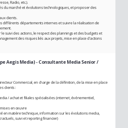
sse, Radio, etc.).
s du marché et évolutions technologiques, et proposer des
ux clients.
s différents départements internes et suivre la réalisation de
sement.
ir le suivi des actions, le respect des plannings et des budgets et
nagement des risques liés aux projets, mise en place d'actions
upe Aegis Media)
- Consultante Media Senior /
irecteur Commercial, en charge de la définition, de la mise en place
s clients :
a / achat et filiales spécialisées (internet, événementiel,
ns mises en œuvre
seil en matière technique, information sur les évolutions media,
ctuels, suivi et reporting financier)