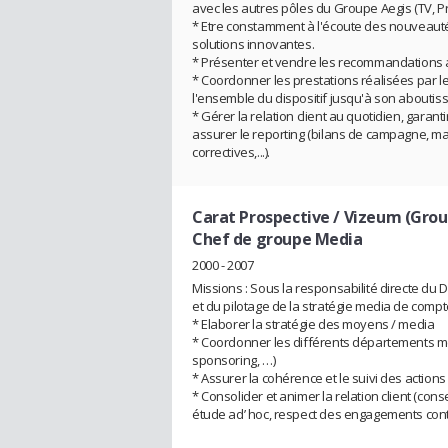
avec les autres pôles du Groupe Aegis (TV, Pre
* Etre constamment à l'écoute des nouveauté
solutions innovantes.
* Présenter et vendre les recommandations a
* Coordonner les prestations réalisées par le
l'ensemble du dispositif jusqu'à son aboutis
* Gérer la relation client au quotidien, garant
assurer le reporting (bilans de campagne, ma
correctives,...).
Carat Prospective / Vizeum (Gro
Chef de groupe Media
2000 - 2007
Missions : Sous la responsabilité directe du D
et du pilotage de la stratégie media de compte
* Elaborer la stratégie des moyens / media
* Coordonner les différents départements medi
sponsoring, …)
* Assurer la cohérence et le suivi des actio
* Consolider et animer la relation client (con
étude ad’ hoc, respect des engagements contra