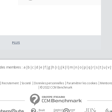
PLUS
 des membres :
a
b
c
d
e
f
g
h
i
j
k
l
m
n
o
p
q
r
s
t
u
v
Recrutement
Societé
Données personnelles
Paramétrer les cookies
Mentions
© 2022 CCM Benchmark