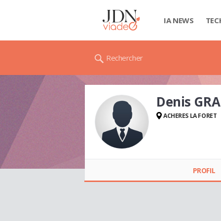
IA NEWS
TEC
Rechercher
Denis GR
ACHERES LA FORET
Denis GRAUGNARD
PROFIL