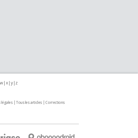
w
x
y
z
 légales
Tous les articles
Corrections