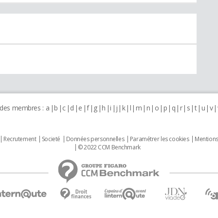
 des membres :
a
b
c
d
e
f
g
h
i
j
k
l
m
n
o
p
q
r
s
t
u
v
Recrutement
Societé
Données personnelles
Paramétrer les cookies
Mentions
© 2022 CCM Benchmark