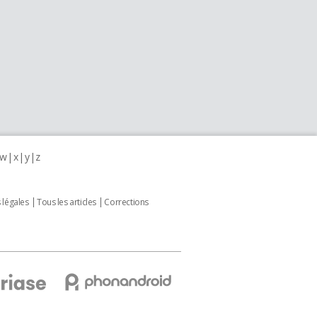
w
x
y
z
 légales
Tous les articles
Corrections