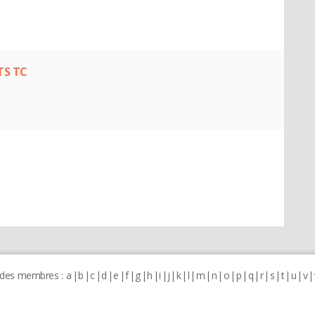
TS TC
 des membres :
a
b
c
d
e
f
g
h
i
j
k
l
m
n
o
p
q
r
s
t
u
v