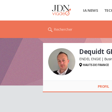
IA NEWS
TEC
Rechercher
Dequidt 
ENDEL ENGIE
Busi
HAUTS DE FRANCE
PROFIL
Dequidt GRÉGORY