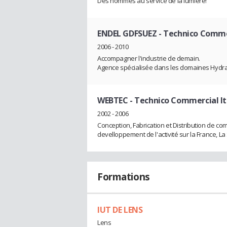
Des hommes au service de la lumière!
ENDEL GDFSUEZ
- Technico Comme
2006 - 2010
Accompagner l'industrie de demain.
Agence spécialisée dans les domaines Hydrau
WEBTEC
- Technico Commercial It
2002 - 2006
Conception, Fabrication et Distribution de c
develloppement de l'activité sur la France, La 
Formations
IUT DE LENS
Lens