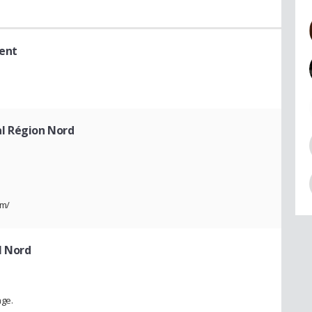
ent
l Région Nord
om/
l Nord
age.