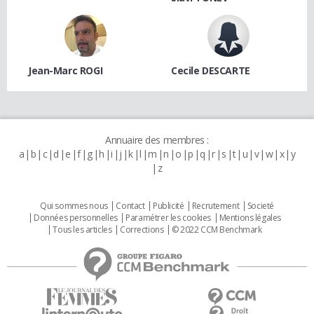
Jean-Marc ROGI
Cecile DESCARTE
Annuaire des membres :
a
b
c
d
e
f
g
h
i
j
k
l
m
n
o
p
q
r
s
t
u
v
w
x
y
z
Qui sommes nous
Contact
Publicité
Recrutement
Societé
Données personnelles
Paramétrer les cookies
Mentions légales
Tous les articles
Corrections
© 2022 CCM Benchmark