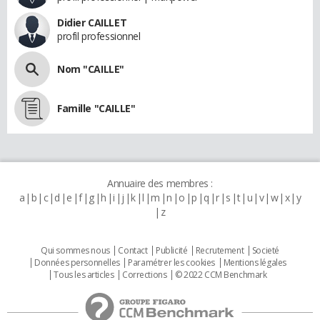
Didier CAILLET
profil professionnel
Nom "CAILLE"
Famille "CAILLE"
Annuaire des membres :
a
b
c
d
e
f
g
h
i
j
k
l
m
n
o
p
q
r
s
t
u
v
w
x
y
z
Qui sommes nous
Contact
Publicité
Recrutement
Societé
Données personnelles
Paramétrer les cookies
Mentions légales
Tous les articles
Corrections
© 2022 CCM Benchmark