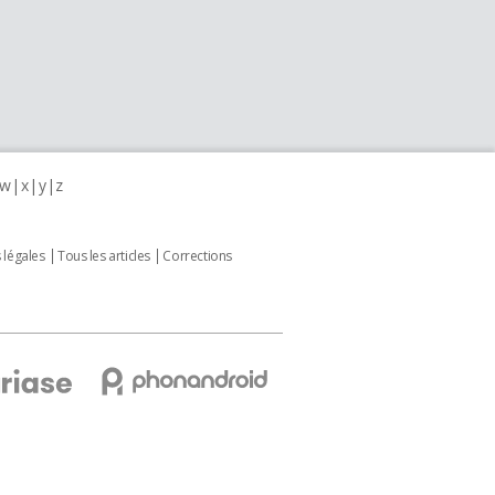
w
x
y
z
 légales
Tous les articles
Corrections