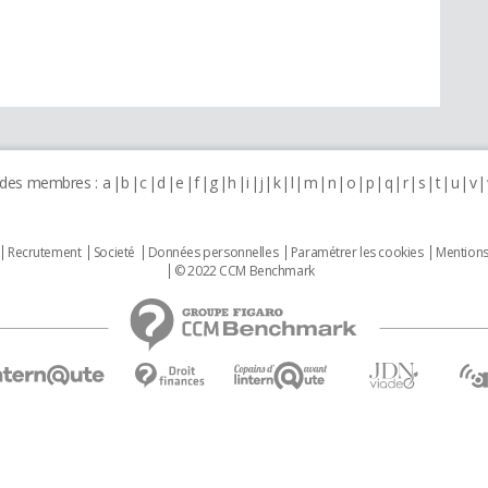
 des membres :
a
b
c
d
e
f
g
h
i
j
k
l
m
n
o
p
q
r
s
t
u
v
Recrutement
Societé
Données personnelles
Paramétrer les cookies
Mentions
© 2022 CCM Benchmark