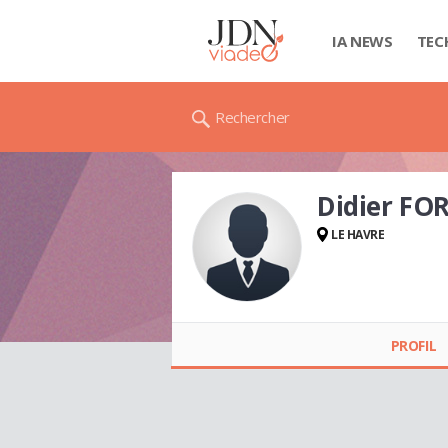
IA NEWS
TEC
Rechercher
Didier FO
LE HAVRE
Didier FORESTIER
PROFIL