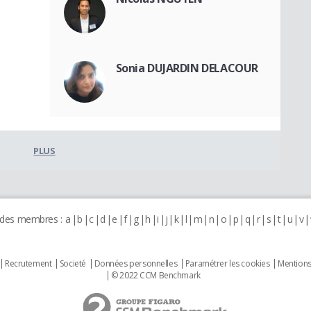
Sonia DUJARDIN DELACOUR
PLUS
 des membres :
a
b
c
d
e
f
g
h
i
j
k
l
m
n
o
p
q
r
s
t
u
v
Recrutement
Societé
Données personnelles
Paramétrer les cookies
Mentions
© 2022 CCM Benchmark