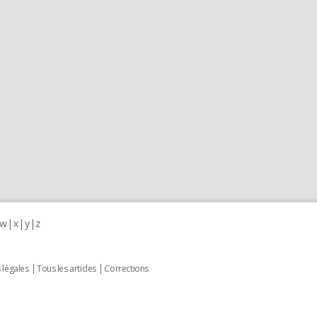
w
x
y
z
 légales
Tous les articles
Corrections