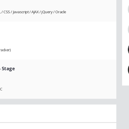
CSS / Javascript / AJAX / jQuery / Oracle
racker)
- Stage
PC