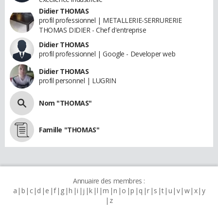
Didier THOMAS
profil professionnel | METALLERIE-SERRURERIE
THOMAS DIDIER - Chef d'entreprise
Didier THOMAS
profil professionnel | Google - Developer web
Didier THOMAS
profil personnel | LUGRIN
Nom "THOMAS"
Famille "THOMAS"
Annuaire des membres :
a
b
c
d
e
f
g
h
i
j
k
l
m
n
o
p
q
r
s
t
u
v
w
x
y
z