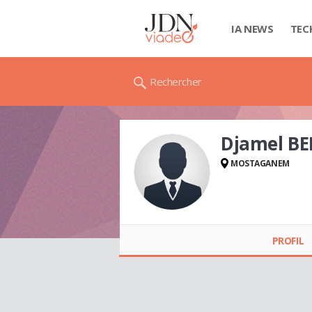
IA NEWS
TEC
Rechercher
Djamel B
MOSTAGANEM
Djamel BELKHELFA
PROFIL