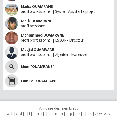
Nadia OUAMRANE
profil professionnel | Systra - Assistante projet
Malik OUAMRANE
profil personnel
Mohammed OUAMRANE
profil professionnel | ESSOR - Directeur
Madjid OUAMRANE
profil professionnel | Algerien - Maneuvre
Nom "OUAMRANE"
Famille "OUAMRANE"
Annuaire des membres :
a
b
c
d
e
f
g
h
i
j
k
l
m
n
o
p
q
r
s
t
u
v
w
x
y