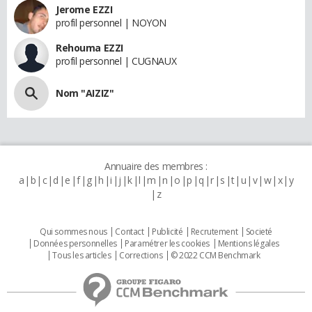
Jerome EZZI
profil personnel | NOYON
Rehouma EZZI
profil personnel | CUGNAUX
Nom "AIZIZ"
Annuaire des membres :
a
b
c
d
e
f
g
h
i
j
k
l
m
n
o
p
q
r
s
t
u
v
w
x
y
z
Qui sommes nous
Contact
Publicité
Recrutement
Societé
Données personnelles
Paramétrer les cookies
Mentions légales
Tous les articles
Corrections
© 2022 CCM Benchmark