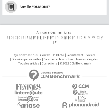
Famille "DUMONT"
Annuaire des membres :
a
b
c
d
e
f
g
h
i
j
k
l
m
n
o
p
q
r
s
t
u
v
w
x
y
z
Qui sommes nous
Contact
Publicité
Recrutement
Societé
Données personnelles
Paramétrer les cookies
Mentions légales
Tous les articles
Corrections
© 2022 CCM Benchmark