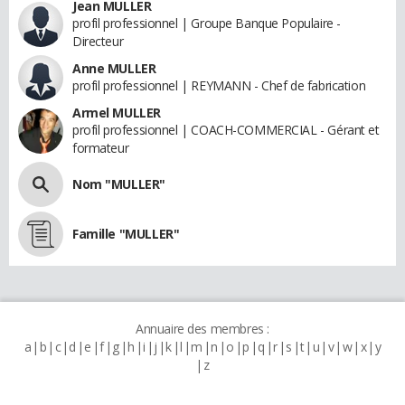
Jean MULLER
profil professionnel | Groupe Banque Populaire -
Directeur
Anne MULLER
profil professionnel | REYMANN - Chef de fabrication
Armel MULLER
profil professionnel | COACH-COMMERCIAL - Gérant et
formateur
Nom "MULLER"
Famille "MULLER"
Annuaire des membres :
a
b
c
d
e
f
g
h
i
j
k
l
m
n
o
p
q
r
s
t
u
v
w
x
y
z