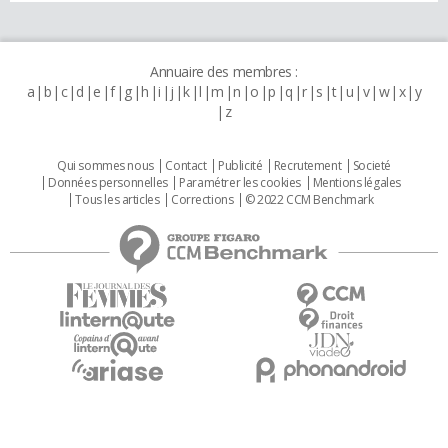
Annuaire des membres :
a
b
c
d
e
f
g
h
i
j
k
l
m
n
o
p
q
r
s
t
u
v
w
x
y
z
Qui sommes nous
Contact
Publicité
Recrutement
Societé
Données personnelles
Paramétrer les cookies
Mentions légales
Tous les articles
Corrections
© 2022 CCM Benchmark