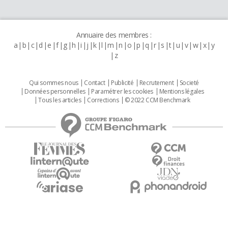
Annuaire des membres :
a
b
c
d
e
f
g
h
i
j
k
l
m
n
o
p
q
r
s
t
u
v
w
x
y
z
Qui sommes nous
Contact
Publicité
Recrutement
Societé
Données personnelles
Paramétrer les cookies
Mentions légales
Tous les articles
Corrections
© 2022 CCM Benchmark