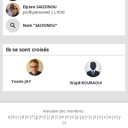
Elysee SAIZONOU
profil personnel | LYON
Nom "SAIZONOU"
Ils se sont croisés
Yoann JAY
Wajdi BOURAOUI
Annuaire des membres :
a
b
c
d
e
f
g
h
i
j
k
l
m
n
o
p
q
r
s
t
u
v
w
x
y
z