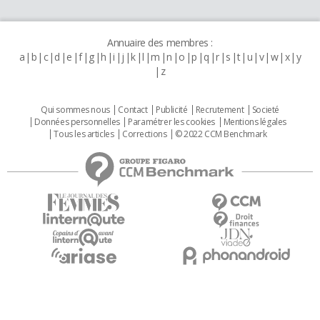
Annuaire des membres :
a
b
c
d
e
f
g
h
i
j
k
l
m
n
o
p
q
r
s
t
u
v
w
x
y
z
Qui sommes nous
Contact
Publicité
Recrutement
Societé
Données personnelles
Paramétrer les cookies
Mentions légales
Tous les articles
Corrections
© 2022 CCM Benchmark