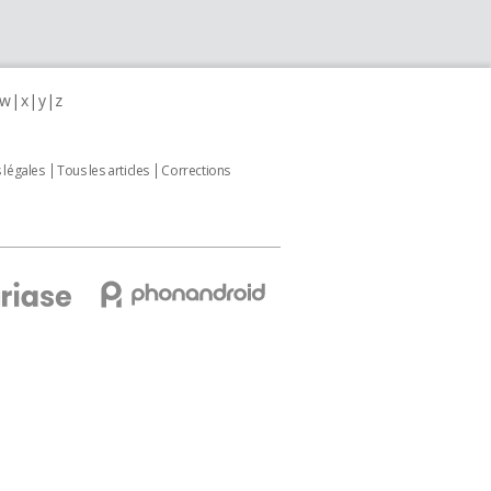
w
x
y
z
 légales
Tous les articles
Corrections