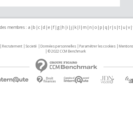
 des membres :
a
b
c
d
e
f
g
h
i
j
k
l
m
n
o
p
q
r
s
t
u
v
Recrutement
Societé
Données personnelles
Paramétrer les cookies
Mentions
© 2022 CCM Benchmark