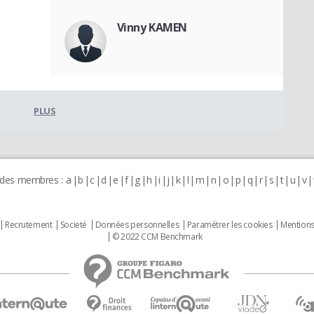
Vinny KAMEN
PLUS
 des membres :
a
b
c
d
e
f
g
h
i
j
k
l
m
n
o
p
q
r
s
t
u
v
Recrutement
Societé
Données personnelles
Paramétrer les cookies
Mentions
© 2022 CCM Benchmark