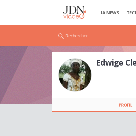
IA NEWS
TEC
Rechercher
Edwige C
Edwige Clemence
DOUNMENE
PROFIL