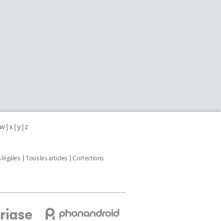
w
x
y
z
 légales
Tous les articles
Corrections