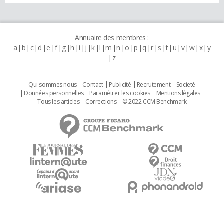
Annuaire des membres :
a
b
c
d
e
f
g
h
i
j
k
l
m
n
o
p
q
r
s
t
u
v
w
x
y
z
Qui sommes nous
Contact
Publicité
Recrutement
Societé
Données personnelles
Paramétrer les cookies
Mentions légales
Tous les articles
Corrections
© 2022 CCM Benchmark