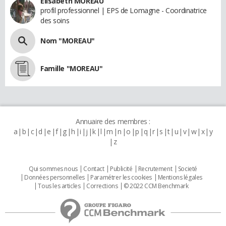
Elisabeth MOREAU
profil professionnel | EPS de Lomagne - Coordinatrice
des soins
Nom "MOREAU"
Famille "MOREAU"
Annuaire des membres :
a
b
c
d
e
f
g
h
i
j
k
l
m
n
o
p
q
r
s
t
u
v
w
x
y
z
Qui sommes nous
Contact
Publicité
Recrutement
Societé
Données personnelles
Paramétrer les cookies
Mentions légales
Tous les articles
Corrections
© 2022 CCM Benchmark