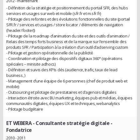
2012 - maintenant
- Définition de la stratégie et positionnement du portail SFR, des hubs
services et usages sur web et mobile (sfr.fr et m.sfr.fr)
- Pilotage des refontes et des évolutions fonctionnelles du site (portail
SFR.fr / services et usages / store locator / éléments de navigation
(header/footer))
- Pilotage de la roadmap d’animation du site et des outils d’animation /
Relais des temps forts business et de la marque sur l’ensemble des
produits SFR / Participation à la création d’un outil d’adserving custom
- Pilotage et gestion opérationnelle de la publicité
- Coordination et pilotage des dispositifs digitaux 360° (opérations
spéciales – minisite adhocs)
- Définition et suivis des KPIs clés (audience, trafic, taux de lead
business, )
- Management d’une équipe de 6 personnes (chef de produit web et
mobile)
- Outsourcing et pilotage de prestataires et d’agences digitales
- Interaction étroite avec BU marketing, équipes pub et médias, équipes
communautés digitales, équipes UX et techniques, webanalytics
- Pilotage budgétaire
ET WEBERA
- Consultante stratégie digitale -
Fondatrice
2010 - 2011