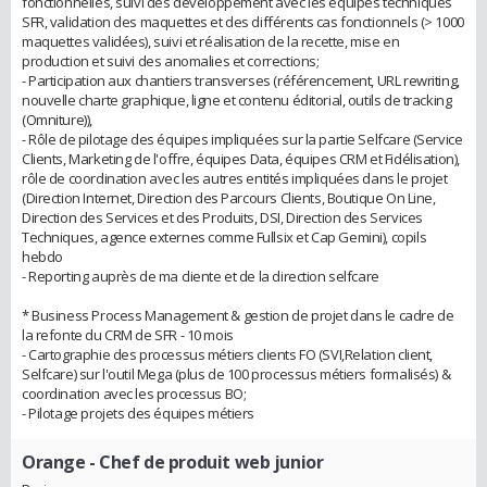
fonctionnelles, suivi des développement avec les équipes techniques
SFR, validation des maquettes et des différents cas fonctionnels (> 1000
maquettes validées), suivi et réalisation de la recette, mise en
production et suivi des anomalies et corrections;
- Participation aux chantiers transverses (référencement, URL rewriting,
nouvelle charte graphique, ligne et contenu éditorial, outils de tracking
(Omniture)),
- Rôle de pilotage des équipes impliquées sur la partie Selfcare (Service
Clients, Marketing de l'offre, équipes Data, équipes CRM et Fidélisation),
rôle de coordination avec les autres entités impliquées dans le projet
(Direction Internet, Direction des Parcours Clients, Boutique On Line,
Direction des Services et des Produits, DSI, Direction des Services
Techniques, agence externes comme Fullsix et Cap Gemini), copils
hebdo
- Reporting auprès de ma cliente et de la direction selfcare
* Business Process Management & gestion de projet dans le cadre de
la refonte du CRM de SFR - 10 mois
- Cartographie des processus métiers clients FO (SVI,Relation client,
Selfcare) sur l'outil Mega (plus de 100 processus métiers formalisés) &
coordination avec les processus BO;
- Pilotage projets des équipes métiers
Orange
- Chef de produit web junior