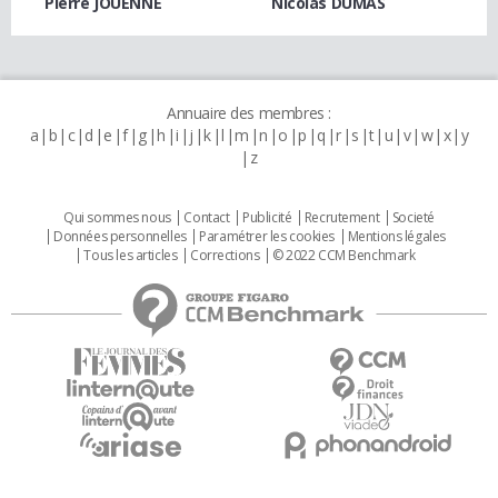
Pierre JOUENNE
Nicolas DUMAS
Annuaire des membres :
a
b
c
d
e
f
g
h
i
j
k
l
m
n
o
p
q
r
s
t
u
v
w
x
y
z
Qui sommes nous
Contact
Publicité
Recrutement
Societé
Données personnelles
Paramétrer les cookies
Mentions légales
Tous les articles
Corrections
© 2022 CCM Benchmark