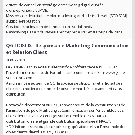
Activité de conseil en stratégie et marketing digital auprès
d'entrepreneurs et PME.
Missions de définition de plan marketing, audit de trafic web (SEO,SEM),
audit d'e-réputation
Création et animation de formation en social media
Networking au sein du réseau "entrepreneurs" et start-ups de Paris.
QG LOISIRS
- Responsable Marketing Communication
et Relation Client
2008 - 2010
QG LOISIRS est un éditeur alternatif de coffrets cadeaux DOZE et
l'inventeur du concept du Forfait Loisirs, commercialisé sur www.guide-
sensations.com.
A mon arrivée au sein de QG, la société se structurait et affichait des
objectifs ambitieux en terme de prise de marchés, notamment dans la
distribution.
Rattachée directement au PdG, responsabilité de la construction et de
l'animation du pôle Marketing et Communication sur l'ensembles des
cibles clients (B2C, B2B et CE)et sur l'ensemble des canaux de
distribution (online et grande distribution spécialisée (FNAC...)):
* Définition et suivi du plan marketing opérationnel sur l'ensemble des
cibles clients(clientèles B2C, B2B et CE):