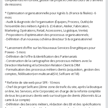
de missions:
* Optimisation organisationnelle pour Agnès b. (France & filiales) - 6
mois:
- Audit & diagnostic de l'organisation (Équipes, Process, Outils) de
l'ensemble des métiers Agnès b. (Création, Atelier, Fabrication,
Marketing, Opérations, Retail, Accessoires, Logistique, Vente);
- Propositions d'optimisation des processus organisationnels;
- Définition d'un nouveau schéma directeur SI & organisationnel
* Lancement d’offre sur les Nouveaux Services Énergétiques pour
Poweo - 5 mois:
- Définition de l'offre & Identification des Partenariats
- Construction de la cartographie des processus métiers avec la
Direction Marketing et la Direction Relation Client & CRM
- Formalisation des processus métiers clients (acquisition, gestion des
comptes, fidélisation) en multicanal(SVI, Selfcare et Tél)
* Refonte de site web pour SFR - 10 mois
- Chef de projet Selfcare (2ème zone de trafic du site, après la Boutique
on line, les Services, et le Corporate); en charge de la refonte complète
de tous les parcours clients web sur tout type de clients (Abonnés & La
carte & Le compte)
- Définition des besoins métiers, rédaction des EB et des spécifications