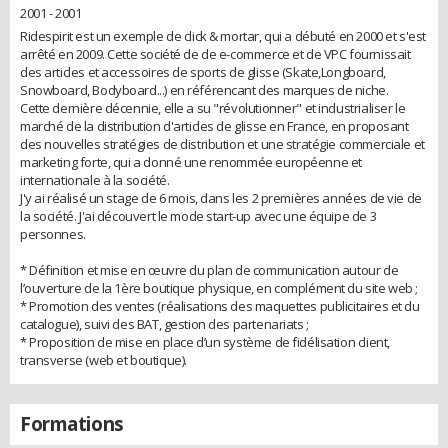
2001 - 2001
Ridespirit est un exemple de click & mortar, qui a débuté en 2000 et s'est
arrêté en 2009. Cette société de de e-commerce et de VPC fournissait
des articles et accessoires de sports de glisse (Skate,Longboard,
Snowboard, Bodyboard...) en référencant des marques de niche.
Cette dernière décennie, elle a su "révolutionner" et industrialiser le
marché de la distribution d'articles de glisse en France, en proposant
des nouvelles stratégies de distribution et une stratégie commerciale et
marketing forte, qui a donné une renommée européenne et
internationale à la société.
J'y ai réalisé un stage de 6 mois, dans les 2 premières années de vie de
la société. J'ai découvert le mode start-up avec une équipe de 3
personnes.
* Définition et mise en œuvre du plan de communication autour de
l’ouverture de la 1ère boutique physique, en complément du site web ;
* Promotion des ventes (réalisations des maquettes publicitaires et du
catalogue), suivi des BAT, gestion des partenariats ;
* Proposition de mise en place d’un système de fidélisation client,
transverse (web et boutique).
Formations