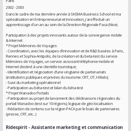
Paris
2002 - 2003
Dans le cadre de ma dernière année à SKEMA Business School et ma
spécialisation en Entrepreneuriat et Innovation, j'ai effectué un
apprentissage d'un an au sein de la Direction Régionale Paca (Nice).
Participation à des projets innovants autour de la convergence mobile
& Internet:
* Projet Mémoires de Voyages:
- Coordination, avec les équipes d’innovation et de R&D basées à Paris,
Rennes et Sophia-Antipolis, de la création et du beta-test du service
Mémoires de Voyages, un service associant téléphonie mobile et
Internet destiné à une clientèle touristique;
- Identification et négociation d’une vingtaine de partenariats
(institutions publiques et privées du tourisme: CRT, OT, Hôtels);
- Suivi du marketing opérationnel
- Participation au béta-test et bilan du béta-test
* Projet Wanadoo Portails
- Participation au projet de lancement des déclinaisons régionales du
portail Wanadoo (test sur 10 régions), logique de géo-localisation
- Rédaction de contenu sur la région PACA par le biais de partenaires
(presse, CRT, etc...)
Ridespirit
- Assistante marketing et communication