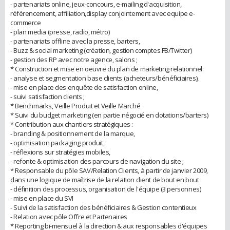
- partenariats online, jeux-concours, e-mailing d'acquisition,
référencement, affiliation,display conjointement avec equipe e-
commerce
- plan media (presse, radio, métro)
- partenariats offline avec la presse, barters,
- Buzz & social marketing (création, gestion comptes FB/Twitter)
- gestion des RP avec notre agence, salons ;
* Construction et mise en oeuvre du plan de marketing relationnel:
- analyse et segmentation base clients (acheteurs/bénéficiaires),
- mise en place des enquête de satisfaction online,
- suivi satisfaction clients ;
* Benchmarks, Veille Produit et Veille Marché
* Suivi du budget marketing (en partie négocié en dotations/barters)
* Contribution aux chantiers stratégiques :
- branding & positionnement de la marque,
- optimisation packaging produit,
- réflexions sur stratégies mobiles,
- refonte & optimisation des parcours de navigation du site ;
* Responsable du pôle SAV/Relation Clients, à partir de janvier 2009,
dans une logique de maîtrise de la relation client de bout en bout :
- définition des processus, organisation de l'équipe (3 personnes)
- mise en place du SVI
- Suivi de la satisfaction des bénéficiaires & Gestion contentieux
- Relation avec pôle Offre et Partenaires
* Reporting bi-mensuel à la direction & aux responsables d'équipes