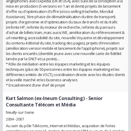
anglophones avec Expedia (UK et USA), avec suivi de la conception à la
mise en production (5 versions en 1 an et demi): projets de lancement
d'offre ou d'optimisation d'offre (cross-selling (Hachette, Mondial
Assistance), 1ère phase de dématérialisation du titre de transport)
projets d'ergonomie et d'optimisation du taux de transfo et du trafic
(refonte HP, refonte du moteur de recherche, refonte du parcours
d'achat de billets train, mais aussi WE, amélioration du référencement &
url rewritting, accessibilité du site, nouvelle Voyazine et développement
du contenu éditorial du site, tracking des pages), projets d'innovation
(amélioration version mobile et lancement de l'appli iphone), projets sur
les clients encartés (clientèle jeune avec une nouvelle carte de fidélité
lancée par la SNCF et La poste)....
* Rôle de médiation entre les équipes marketing et les équipes
techniques (plus de 50 personnes entre les équipes marketing et les
différentes entités de VSCT), coordination directe avec les études clients
et la veille marché et les business analyses
* Encadrement d’une chef de projet
Kurt Salmon (ex-Ineum Consulting)
- Senior
Consultante Télécom et Média
Neuilly-sur-Seine
2004 - 2007
Au sein du pôle Télécoms, Internet et Médias, acquisition de fortes
compétences en conseil, gestion de projet et CRM au cours de 3 années