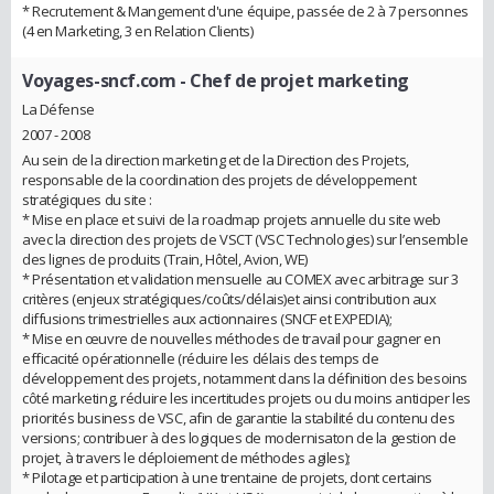
* Recrutement & Mangement d'une équipe, passée de 2 à 7 personnes
(4 en Marketing, 3 en Relation Clients)
Voyages-sncf.com
- Chef de projet marketing
La Défense
2007 - 2008
Au sein de la direction marketing et de la Direction des Projets,
responsable de la coordination des projets de développement
stratégiques du site :
* Mise en place et suivi de la roadmap projets annuelle du site web
avec la direction des projets de VSCT (VSC Technologies) sur l’ensemble
des lignes de produits (Train, Hôtel, Avion, WE)
* Présentation et validation mensuelle au COMEX avec arbitrage sur 3
critères (enjeux stratégiques/coûts/délais)et ainsi contribution aux
diffusions trimestrielles aux actionnaires (SNCF et EXPEDIA);
* Mise en œuvre de nouvelles méthodes de travail pour gagner en
efficacité opérationnelle (réduire les délais des temps de
développement des projets, notamment dans la définition des besoins
côté marketing, réduire les incertitudes projets ou du moins anticiper les
priorités business de VSC, afin de garantie la stabilité du contenu des
versions; contribuer à des logiques de modernisaton de la gestion de
projet, à travers le déploiement de méthodes agiles);
* Pilotage et participation à une trentaine de projets, dont certains