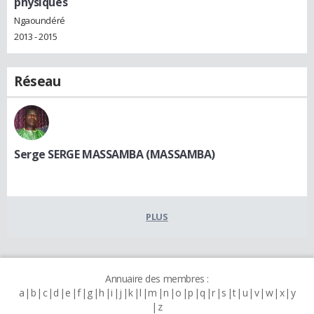
physiques
Ngaoundéré
2013 - 2015
Réseau
Serge SERGE MASSAMBA (MASSAMBA)
PLUS
Annuaire des membres :
a
b
c
d
e
f
g
h
i
j
k
l
m
n
o
p
q
r
s
t
u
v
w
x
y
z