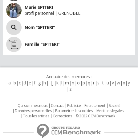
Marie SPITERI
profil personnel | GRENOBLE
Nom "SPITERI"
Famille "SPITERI"
Annuaire des membres :
a
b
c
d
e
f
g
h
i
j
k
l
m
n
o
p
q
r
s
t
u
v
w
x
y
z
Qui sommes nous
Contact
Publicité
Recrutement
Societé
Données personnelles
Paramétrer les cookies
Mentions légales
Tous les articles
Corrections
© 2022 CCM Benchmark