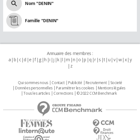
Nom "DENIN"
Famille "DENIN"
Annuaire des membres :
a
b
c
d
e
f
g
h
i
j
k
l
m
n
o
p
q
r
s
t
u
v
w
x
y
z
Qui sommes nous
Contact
Publicité
Recrutement
Societé
Données personnelles
Paramétrer les cookies
Mentions légales
Tous les articles
Corrections
© 2022 CCM Benchmark