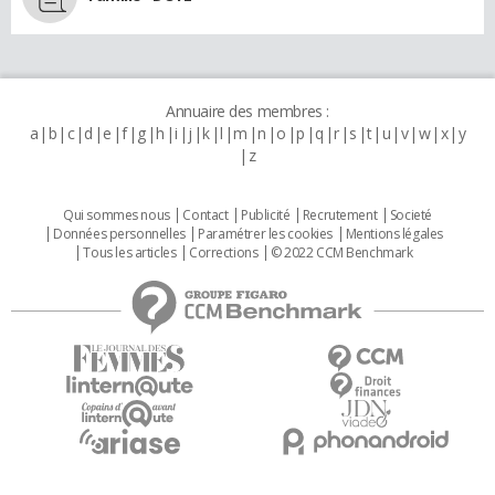
Annuaire des membres :
a
b
c
d
e
f
g
h
i
j
k
l
m
n
o
p
q
r
s
t
u
v
w
x
y
z
Qui sommes nous
Contact
Publicité
Recrutement
Societé
Données personnelles
Paramétrer les cookies
Mentions légales
Tous les articles
Corrections
© 2022 CCM Benchmark