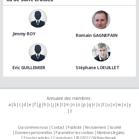
Jimmy ROY
Romain GAGNEPAIN
Eric GUILLEMIER
Stéphane LOEUILLET
Annuaire des membres :
a
b
c
d
e
f
g
h
i
j
k
l
m
n
o
p
q
r
s
t
u
v
w
x
y
z
Qui sommes nous
Contact
Publicité
Recrutement
Societé
Données personnelles
Paramétrer les cookies
Mentions légales
Tous les articles
Corrections
© 2022 CCM Benchmark