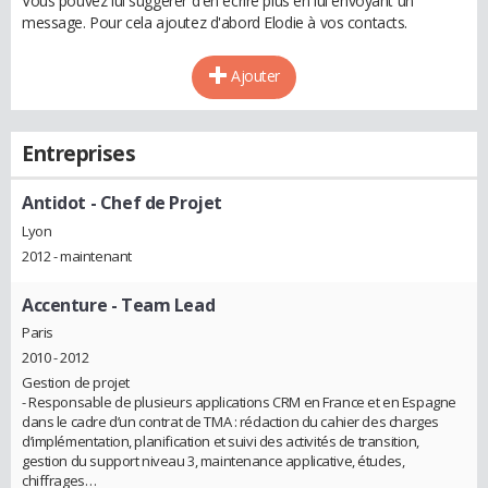
Vous pouvez lui suggérer d'en écrire plus en lui envoyant un
message. Pour cela ajoutez d'abord Elodie à vos contacts.
Ajouter
Entreprises
Antidot
- Chef de Projet
Lyon
2012 - maintenant
Accenture
- Team Lead
Paris
2010 - 2012
Gestion de projet
- Responsable de plusieurs applications CRM en France et en Espagne
dans le cadre d’un contrat de TMA : rédaction du cahier des charges
d’implémentation, planification et suivi des activités de transition,
gestion du support niveau 3, maintenance applicative, études,
chiffrages…