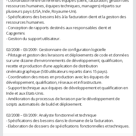
- Coordination entre différentes équipes (client, facturation, gestion des
ressources humaines, équipes techniques, managers) répartis sur
plusieurs pays (USA, Inde, Royaume-Uni).
- Spécifications des besoins liés à la facturation client et la gestion des
ressources humaines.
- Conception de rapports destinés aux responsables client et
Capgemini.
- Gestion du support utilisateur.
02/2008 – 03/2009 : Gestionnaire de configuration logicielle
- Pilotage et gestion des livraisons et déploiements de code et données
sur une dizaine d’environnements de développement, qualification,
recette et production d’une application de distribution
cinématographique (500 utilisateurs repartis dans 15 pays).
- Coordination des mises en production avec les équipes de
développement, qualification, réseaux et infrastructure.
- Support technique aux équipes de développement et qualification en
Inde et aux Etats-Unis.
- Amélioration du processus de livraison par le développement de
scripts automatisés de build et déploiement.
02/2008 – 03/2009 : Analyste fonctionnel et technique
- Spécifications des besoins dans le domaine de la facturation.
- Elaboration de dossiers de spécifications fonctionnelles et techniques.