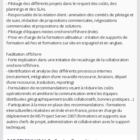
- Pilotage des différents projets dans le respect des coûts, des
plannings et des SLAs.
- Responsable de la relation client : animation des comités de pilotage et
de suivi, rédaction de propositions commerciales, négociations
commerciales et propositions de solutions.
- Pilotage d’équipes mixtes onshore/offshore (Inde).
- Prise en charge de la formation utilisateur : création de supports de
formation ad-hoc et formations sur site en espagnol et en anglais.
Facilitation offshore
- Forte implication dans une initiative de recadrage de la collaboration
onshore/offshore.
- Identification et analyse des différents processus internes
(recrutement, intégration d’une nouvelle ressource, livraison, départ
d’une ressource, traduction, reporting)
- Formulation de recommandations visant à réduire les coûts
opérationnels et améliorer la communication entre les équipes
distribuées géographiquement (outils collaboratifs, bonnes pratiques…)
- Participation à la mise en place des recommandations : formations
interculturelles réalisées en Inde et en France, prise en charge du
déploiement de MS Project Server 2007 (formations et supports aux
autres chefs de projet, administration et collaboration avec le support
technique).