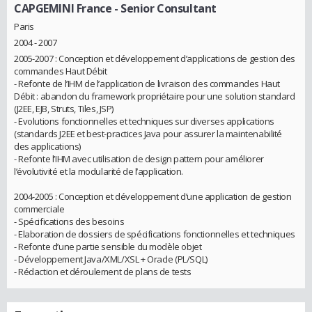
CAPGEMINI France
- Senior Consultant
Paris
2004 - 2007
2005-2007 : Conception et développement d’applications de gestion des
commandes Haut Débit
- Refonte de l’IHM de l’application de livraison des commandes Haut
Débit : abandon du framework propriétaire pour une solution standard
(J2EE, EJB, Struts, Tiles, JSP)
- Evolutions fonctionnelles et techniques sur diverses applications
(standards J2EE et best-practices Java pour assurer la maintenabilité
des applications)
- Refonte l’IHM avec utilisation de design pattern pour améliorer
l’évolutivité et la modularité de l’application.
2004-2005 : Conception et développement d’une application de gestion
commerciale
- Spécifications des besoins
- Elaboration de dossiers de spécifications fonctionnelles et techniques
- Refonte d’une partie sensible du modèle objet
- Développement Java/XML/XSL + Oracle (PL/SQL)
- Rédaction et déroulement de plans de tests